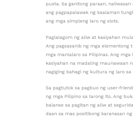
pusta. Sa ganitong paraan, naiiwasan
ang pagpapalawak ng kaalaman tungko
ang mga simpleng laro ng slots.
Paglalagom ng aliw at kasiyahan mula
Ang pagsasanib ng mga elementong tu
mga manlalaro sa Pilipinas. Ang mga b
kasiyahan na madaling maunawaan ng l
nagiging bahagi ng kultura ng laro sa
Sa pagtutok sa pagbuo ng user-friend
ng mga Pilipino sa larong ito. Ang 
balanse sa pagitan ng aliw at segurid
daan sa mas positibong karanasan ng