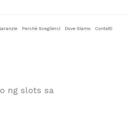
tricopiccolor@gmail.com
|
piccolorodolfo71@gmail.com
Garanzie
Perchè Sceglierci
Dove Siamo
Contatti
o ng slots sa