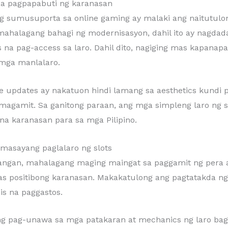
sa pagpapabuti ng karanasan
 sumusuporta sa online gaming ay malaki ang naitutulong
 mahalagang bahagi ng modernisasyon, dahil ito ay nagd
as na pag-access sa laro. Dahil dito, nagiging mas kapanap
 mga manlalaro.
 updates ay nakatuon hindi lamang sa aesthetics kundi pat
gamit. Sa ganitong paraan, ang mga simpleng laro ng slot
 na karanasan para sa mga Pilipino.
t masayang paglalaro ng slots
bangan, mahalagang maging maingat sa paggamit ng pera a
s positibong karanasan. Makakatulong ang pagtatakda ng 
is na paggastos.
ng pag-unawa sa mga patakaran at mechanics ng laro ba