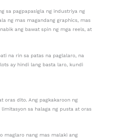
 sa pagpapasigla ng industriya ng
adala ng mas magandang graphics, mas
anabik ang bawat spin ng mga reels, at
i na rin sa patas na paglalaro, na
s ay hindi lang basta laro, kundi
t oras dito. Ang pagkakaroon ng
limitasyon sa halaga ng pusta at oras
go maglaro nang mas malaki ang