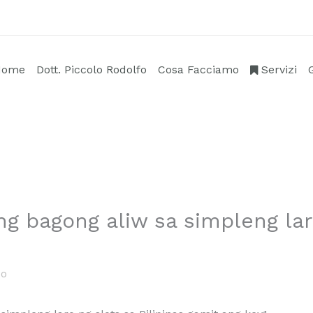
studioodontoia
Home
Dott. Piccolo Rodolfo
Cosa Facciamo
Servizi
g bagong aliw sa simpleng lar
po